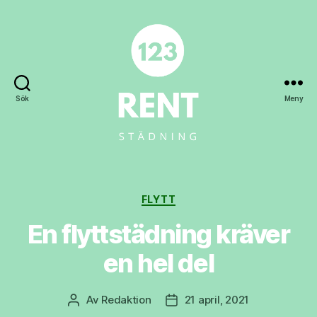
Sök
Meny
123rent.se
Kategorier
FLYTT
En flyttstädning kräver
en hel del
Av
Redaktion
21 april, 2021
Inläggsförfattare
Inläggsdatum