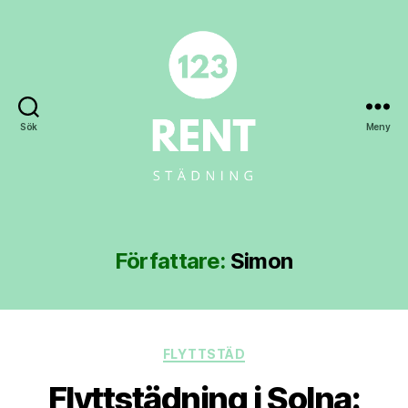
Sök
Meny
123rent.se
Författare:
Simon
Kategorier
FLYTTSTÄD
Flyttstädning i Solna: