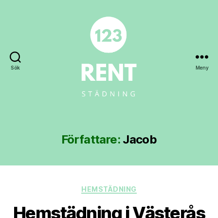
Sök
Meny
123rent.se
Författare:
Jacob
Kategorier
HEMSTÄDNING
Hemstädning i Västerås